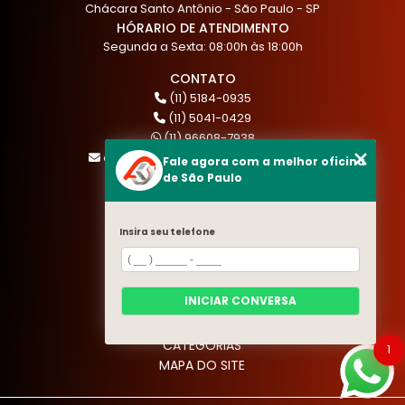
Chácara Santo Antônio - São Paulo - SP
HÓRARIO DE ATENDIMENTO
Segunda a Sexta: 08:00h às 18:00h
CONTATO
(11) 5184-0935
(11) 5041-0429
(11) 96608-7938
atendimento@akautocenter.com.br
Fale agora com a melhor oficina
de São Paulo
MENU
Insira seu telefone
HOME
QUEM SOMOS
SERVIÇOS
INICIAR CONVERSA
BLOG
CONTATO
CATEGORIAS
1
MAPA DO SITE