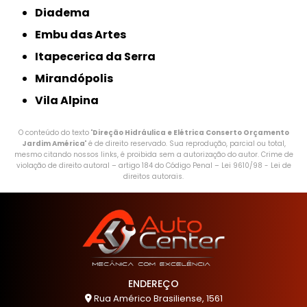
Diadema
Embu das Artes
Itapecerica da Serra
Mirandópolis
Vila Alpina
O conteúdo do texto "
Direção Hidráulica e Elétrica Conserto Orçamento
Jardim América
" é de direito reservado. Sua reprodução, parcial ou total,
mesmo citando nossos links, é proibida sem a autorização do autor. Crime de
violação de direito autoral – artigo 184 do Código Penal –
Lei 9610/98 - Lei de
direitos autorais
.
ENDEREÇO
Rua Américo Brasiliense, 1561