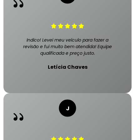
Indico! Levei meu veículo para fazer a
revisão e fui muito bem atendida! Equipe
qualificada e preço justo.
Letícia Chaves