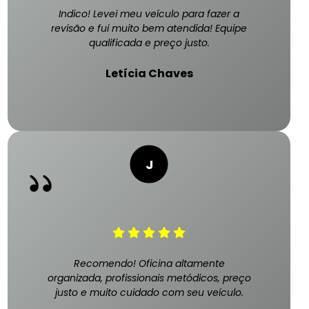
Indico! Levei meu veículo para fazer a
revisão e fui muito bem atendida! Equipe
qualificada e preço justo.
Letícia Chaves
Recomendo! Oficina altamente
organizada, profissionais metódicos, preço
justo e muito cuidado com seu veículo.