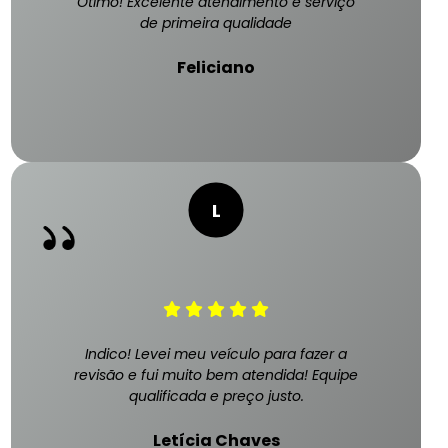
Ótimo! Excelente atendimento e serviço
de primeira qualidade
Feliciano
Indico! Levei meu veículo para fazer a
revisão e fui muito bem atendida! Equipe
qualificada e preço justo.
Letícia Chaves