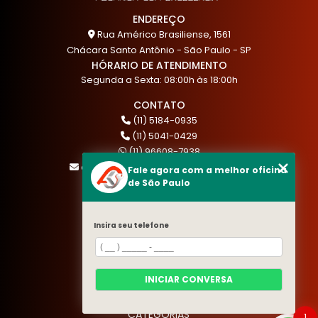
ENDEREÇO
Rua Américo Brasiliense, 1561
Chácara Santo Antônio - São Paulo - SP
HÓRARIO DE ATENDIMENTO
Segunda a Sexta: 08:00h às 18:00h
CONTATO
(11) 5184-0935
(11) 5041-0429
(11) 96608-7938
atendimento@akautocenter.com.br
Fale agora com a melhor oficina
de São Paulo
MENU
Insira seu telefone
HOME
QUEM SOMOS
SERVIÇOS
INICIAR CONVERSA
BLOG
CONTATO
CATEGORIAS
1