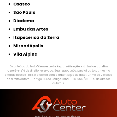
Osasco
São Paulo
Diadema
Embu das Artes
Itapecerica da Serra
Mirandópolis
Vila Alpina
O conteúdo do texto "
Conserto de Reparo Direção Hidráulica Jardim
Consórcio
" é de direito reservado. Sua reprodução, parcial ou total, mesmo
citando nossos links, é proibida sem a autorização do autor. Crime de violação
de direito autoral – artigo 184 do Código Penal –
Lei 9610/98 - Lei de direitos
autorais
.