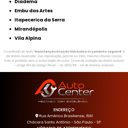
Diadema
Embu das Artes
Itapecerica da Serra
Mirandópolis
Vila Alpina
O conteúdo do texto "
Manutenção Direção Hidráulica Orçamento Jaguaré
" é
de direito reservado. Sua reprodução, parcial ou total, mesmo citando nossos
links, é proibida sem a autorização do autor. Crime de violação de direito autoral
– artigo 184 do Código Penal –
Lei 9610/98 - Lei de direitos autorais
.
ENDEREÇO
Rua Américo Brasiliense, 1561
Chácara Santo Antônio - São Paulo - SP