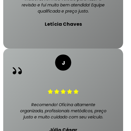
revisão e fui muito bem atendida! Equipe
qualificada e preço justo.
Letícia Chaves
Recomendo! Oficina altamente
organizada, profissionais metódicos, preço
justo e muito cuidado com seu veículo.
Júlio César