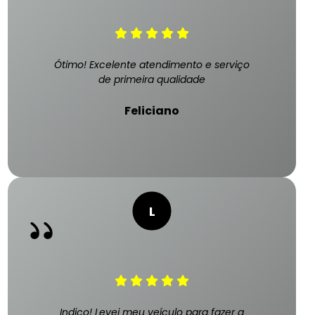
Ótimo! Excelente atendimento e serviço
de primeira qualidade
Feliciano
Indico! Levei meu veículo para fazer a