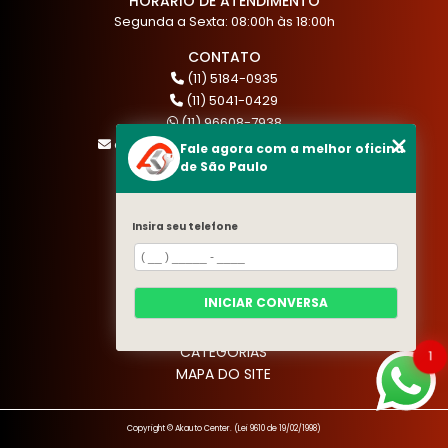
HÓRARIO DE ATENDIMENTO
Segunda a Sexta: 08:00h às 18:00h
CONTATO
(11) 5184-0935
(11) 5041-0429
(11) 96608-7938
atendimento@akautocenter.com.br
Fale agora com a melhor oficina
de São Paulo
MENU
Insira seu telefone
HOME
QUEM SOMOS
SERVIÇOS
INICIAR CONVERSA
BLOG
CONTATO
CATEGORIAS
1
MAPA DO SITE
Copyright © Akauto Center. (Lei 9610 de 19/02/1998)