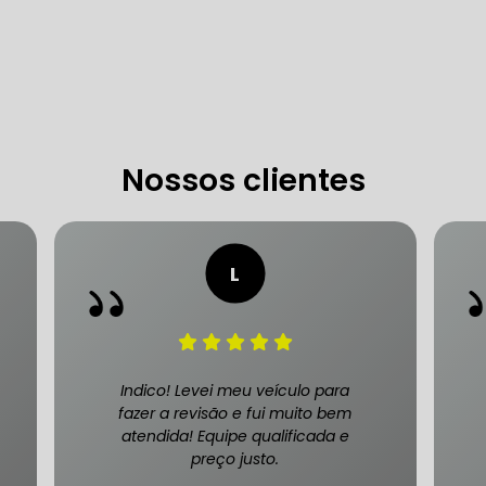
 DE DIREÇÃO HIDRÁULICA
OFICINA DIREÇÃO HIDRÁU
HIDRÁULICA MANUTENÇÃO
DIREÇÃO HIDRÁULICA SÃ
IDRÁULICA ZONA SUL
Nossos clientes
FREIOS AUTOMOTIVOS
CARRO
ESPECIALISTA EM FREIO AUTOMOTIVO
FREI
S MANUTENÇÃO
SISTEMA DE FREIOS AUTOMOTIVOS
Indico! Levei meu veículo para
fazer a revisão e fui muito bem
atendida! Equipe qualificada e
preço justo.
 FREIO ABS
MANUTENÇÃO DE FREIOS AUTOMOTIVO