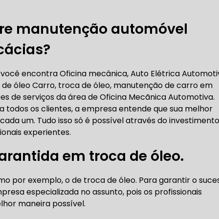
RICA ABERTA HOJE
AUTO ELÉTRICA SOCORRO
AU
bre manutenção automóvel
cácias?
RICA PRÓXIMO DE MIM
AUTO ELÉTRICA SÃO PAULO
 você encontra Oficina mecânica, Auto Elétrica Automoti
de óleo Carro, troca de óleo, manutenção de carro em
CORREIAS DENTADAS
ões de serviços da área de Oficina Mecãnica Automotiva.
 a todos os clientes, a empresa entende que sua melhor
cada um. Tudo isso só é possível através do investiment
RREIA DENTADA
CORREIA DENTADA LAND ROVER
onais experientes.
rantida em troca de óleo.
 CORREIA DENTADA DA LAND ROVER
CORREIA DENT
o por exemplo, o de troca de óleo. Para garantir o suce
presa especializada no assunto, pois os profissionais
lhor maneira possível.