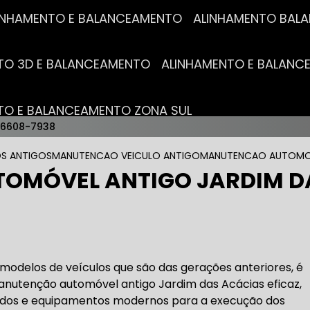
ALINHAMENTO E BALANCEAMENTO
ALINHAMENTO BA
NTO 3D E BALANCEAMENTO
ALINHAMENTO E BALAN
NTO E BALANCEAMENTO ZONA SUL
96608-7938
AUTO ELÉTRICAS
S ANTIGOS
MANUTENCAO VEICULO ANTIGO
MANUTENCAO AUTOMOV
OMÓVEL ANTIGO JARDIM D
RICA MAIS PRÓXIMO
AUTO ELÉTRICA AUTOMOTIVA
RICO TROCA DE BATERIA
OFICINA AUTO ELÉTRICA
 modelos de veículos que são das gerações anteriores, é
anutenção automóvel antigo Jardim das Acácias eficaz,
icados e equipamentos modernos para a execução dos