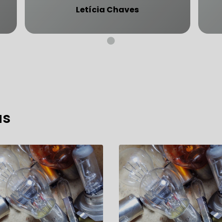
Letícia Chaves
CARRO SÃO PAULO
FREIO DO CARRO ZONA SUL
MANUTENÇÃO DE BLINDADOS
MECÂNICA COMPLETA PARA BLINDADOS
as
 PARA CONSERTO DE CARRO BLINDADO
 PARA CARROS BLINDADOS DE LUXO
OFICINA QUE 
 PARA SUSPENSÃO DE CARRO BLINDADO
MECÂNICA DE AUTOMÓVEIS BLINDADOS
 PARA REVISÃO PREVENTIVA DE BLINDADOS