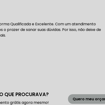
DENTADA BMW
CORREIA DENTADA MANUTENÇÃO
forma Qualificada e Excelente. Com um atendimento
DENTADA CARRO
CORREIA DENTADA SÃO PAULO
C
 o prazer de sanar suas dúvidas. Por isso, não deixe de
is.
DIREÇÕES HIDRÁULICAS
HIDRÁULICA E ELÉTRICA MANUTENÇÃO CONSERTO RE
IDRÁULICA E ELÉTRICA OFICINA MECÂNICA
IDRÁULICA E ELÉTRICA CONSERTO
MANUTENÇÃO DE
O QUE PROCURAVA?
ÃO DIREÇÃO HIDRÁULICA
CONSERTO DIREÇÃO HID
Quero meu orç
ento grátis agora mesmo!