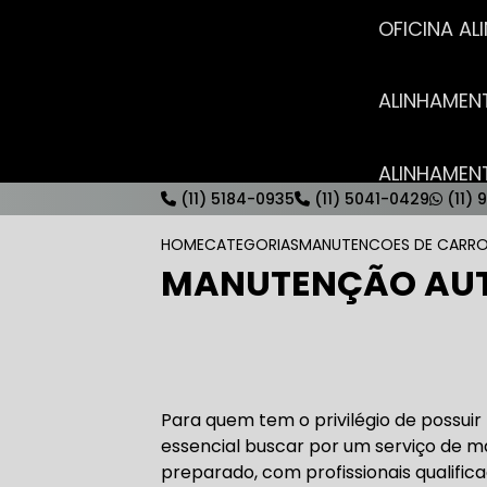
OFICINA 
ALINHAME
ALINHAME
(11) 5184-0935
(11) 5041-0429
(11) 
HOME
CATEGORIAS
MANUTENCOES DE CARRO
MANUTENÇÃO AUT
AUTO ELÉT
AUTO ELÉT
Para quem tem o privilégio de possuir
essencial buscar por um serviço de m
preparado, com profissionais qualif