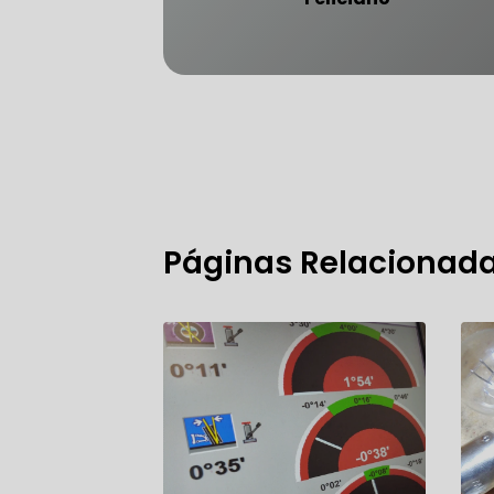
FREIO DO 
OFICINA 
Páginas Relacionad
MECÂNICO
MECÂNICO
MECÂNICO
OFICINA 
MECÂNICO