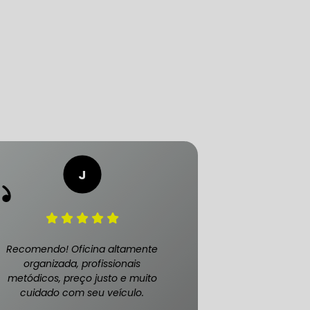
LICA
O PAULO
O DE AUTOMÓVEL
PASTILHA DE FREIO
Recomendo! Oficina altamente
organizada, profissionais
metódicos, preço justo e muito
cuidado com seu veículo.
S
FREIO DE VEÍCULO