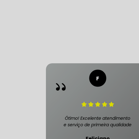
CONSERTO
DIREÇÃO 
DIREÇÃO H
FREIO DE 
FREIO AB
Ótimo! Excelente atendimento
e serviço de primeira qualidade
SENSOR DE
Feliciano