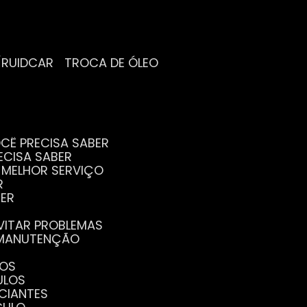
/RUIDCAR
TROCA DE ÓLEO
CÊ PRECISA SABER
ECISA SABER
O MELHOR SERVIÇO
R
BER
EVITAR PROBLEMAS
A MANUTENÇÃO
GOS
ULOS
ICIANTES