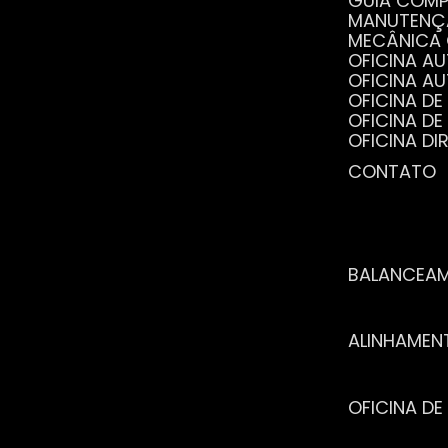
GUIA COM
MANUTENÇ
MECÂNICA
OFICINA 
OFICINA 
OFICINA 
OFICINA 
OFICINA 
OFICINA 
CONTATO
POR QUE 
SERVIÇO 
VANTAGEN
BALANCEA
ALINHAME
OFICINA 