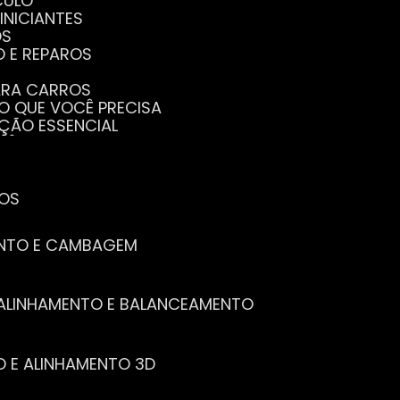
CULO
INICIANTES
OS
O E REPAROS
PARA CARROS
TO QUE VOCÊ PRECISA
NÇÃO ESSENCIAL
CÊ PRECISA SABER
PENHO DO SEU CARRO
ECISA SABER
 SEU CARRO
TOS
ENTO E CAMBAGEM
E ALINHAMENTO E BALANCEAMENTO
O E ALINHAMENTO 3D