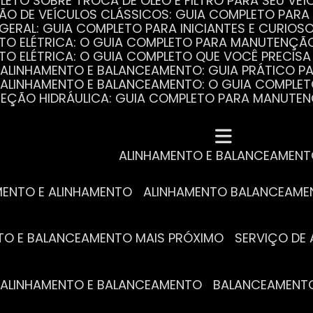
PLETO SOBRE TROCA DE ÓLEO E FILTRO PARA SEU VEÍ
ÃO DE VEÍCULOS CLÁSSICOS: GUIA COMPLETO PARA 
 GERAL: GUIA COMPLETO PARA INICIANTES E CURIOS
AUTO ELÉTRICA: O GUIA COMPLETO PARA MANUTENÇÃ
AUTO ELÉTRICA: O GUIA COMPLETO QUE VOCÊ PRECISA
DE ALINHAMENTO E BALANCEAMENTO: GUIA PRÁTICO 
DE ALINHAMENTO E BALANCEAMENTO: O GUIA COMPLE
DIREÇÃO HIDRÁULICA: GUIA COMPLETO PARA MANUTE
MECÂNICA COMPLETA PARA BLINDADOS: TUDO QUE VO
A REVISÃO AUTOMOTIVA É ESSENCIAL PARA O DESEM
DE ALINHAMENTO E BALANCEAMENTO: O QUE VOCÊ PR
S ESSENCIAIS DA TROCA DE ÓLEO PARA A SAÚDE DO
ALINHAMENTO E BALANCEAMEN
MENTO E ALINHAMENTO
ALINHAMENTO BALANCEAM
NTO E BALANCEAMENTO MAIS PRÓXIMO
SERVIÇO D
DE ALINHAMENTO E BALANCEAMENTO
BALANCEAMENT