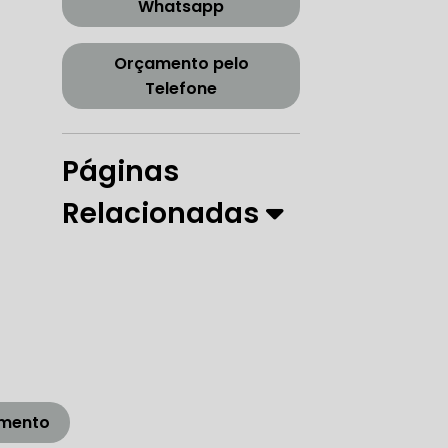
Whatsapp
CORREIA DENTADA TENSOR
Orçamento pelo
Telefone
ORREIA DENTADA ZONA SUL
Páginas
Relacionadas
PARO
 DIREÇÃO HIDRÁULICA
RÁULICA
amento