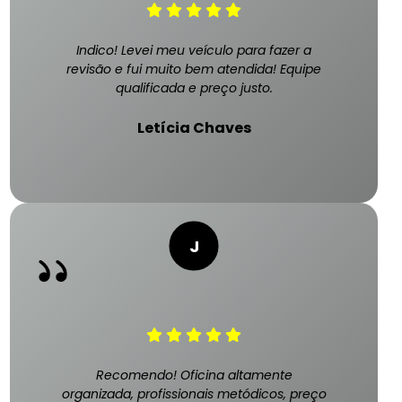
Indico! Levei meu veículo para fazer a
revisão e fui muito bem atendida! Equipe
qualificada e preço justo.
Letícia Chaves
Recomendo! Oficina altamente
organizada, profissionais metódicos, preço