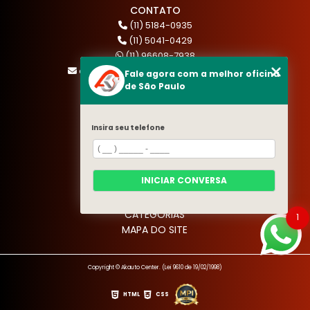
CONTATO
(11) 5184-0935
(11) 5041-0429
(11) 96608-7938
atendimento@akautocenter.com.br
Fale agora com a melhor oficina
de São Paulo
MENU
Insira seu telefone
HOME
QUEM SOMOS
SERVIÇOS
INICIAR CONVERSA
BLOG
CONTATO
CATEGORIAS
1
MAPA DO SITE
Copyright © Akauto Center. (Lei 9610 de 19/02/1998)
HTML
CSS