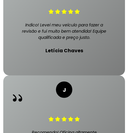
Indico! Levei meu veículo para fazer a
revisão e fui muito bem atendida! Equipe
qualificada e preço justo.
Letícia Chaves
Recomendo! Oficina altamente