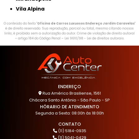
Vila Alpina
O conteúdo do texto "
Oficina de Carros Luxuosos Endereço Jardim Caravelas
"
é de direito reservado. Sua reprodução, parcial ou total, mesmo citando nossos
links, é proibida sem a autorização do autor. Crime de violação de direito autoral
– artigo 184 do Código Penal –
Lei 9610/98 - Lei de direitos autorais
.
ENDEREÇO
Rua Américo Brasiliense, 1561
Chácara Santo Antônio - São Paulo - SP
HÓRARIO DE ATENDIMENTO
Segunda a Sexta: 08:00h às 18:00h
CONTATO
(11) 5184-0935
(11) 5041-0429