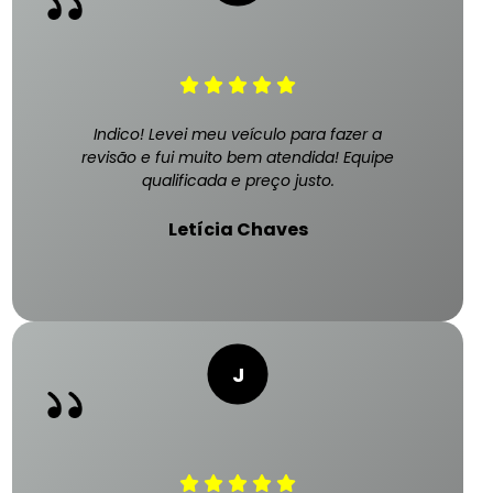
Indico! Levei meu veículo para fazer a
revisão e fui muito bem atendida! Equipe
qualificada e preço justo.
Letícia Chaves