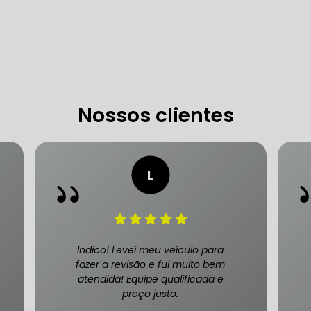
 DE DIREÇÃO HIDRÁULICA
OFICINA DIREÇÃO HIDRÁU
HIDRÁULICA MANUTENÇÃO
DIREÇÃO HIDRÁULICA SÃ
IDRÁULICA ZONA SUL
Nossos clientes
FREIOS AUTOMOTIVOS
CARRO
ESPECIALISTA EM FREIO AUTOMOTIVO
FREI
S MANUTENÇÃO
SISTEMA DE FREIOS AUTOMOTIVOS
Indico! Levei meu veículo para
fazer a revisão e fui muito bem
atendida! Equipe qualificada e
preço justo.
 FREIO ABS
MANUTENÇÃO DE FREIOS AUTOMOTIVO