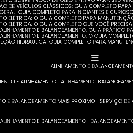
PLETO SOBRE TROCA DE ÓLEO E FILTRO PARA SEU VEÍ
ÃO DE VEÍCULOS CLÁSSICOS: GUIA COMPLETO PARA 
 GERAL: GUIA COMPLETO PARA INICIANTES E CURIOS
AUTO ELÉTRICA: O GUIA COMPLETO PARA MANUTENÇÃ
AUTO ELÉTRICA: O GUIA COMPLETO QUE VOCÊ PRECISA
DE ALINHAMENTO E BALANCEAMENTO: GUIA PRÁTICO 
DE ALINHAMENTO E BALANCEAMENTO: O GUIA COMPLE
DIREÇÃO HIDRÁULICA: GUIA COMPLETO PARA MANUTE
MECÂNICA COMPLETA PARA BLINDADOS: TUDO QUE VO
A REVISÃO AUTOMOTIVA É ESSENCIAL PARA O DESEM
DE ALINHAMENTO E BALANCEAMENTO: O QUE VOCÊ PR
S ESSENCIAIS DA TROCA DE ÓLEO PARA A SAÚDE DO
ALINHAMENTO E BALANCEAMEN
MENTO E ALINHAMENTO
ALINHAMENTO BALANCEAM
NTO E BALANCEAMENTO MAIS PRÓXIMO
SERVIÇO D
DE ALINHAMENTO E BALANCEAMENTO
BALANCEAMENT