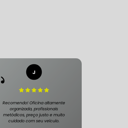
LICA
O PAULO
O DE AUTOMÓVEL
PASTILHA DE FREIO
Recomendo! Oficina altamente
organizada, profissionais
metódicos, preço justo e muito
cuidado com seu veículo.
S
FREIO DE VEÍCULO