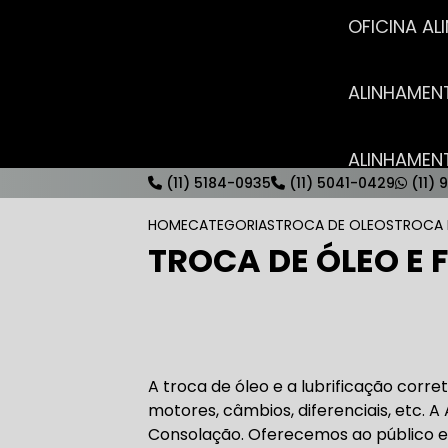
OFICINA 
ALINHAME
ALINHAME
(11) 5184-0935
(11) 5041-0429
(11) 
HOME
CATEGORIAS
TROCA DE OLEOS
TROCA 
TROCA DE ÓLEO E
AUTO ELÉT
AUTO ELÉT
A troca de óleo e a lubrificação corret
motores, câmbios, diferenciais, etc. A 
Consolação. Oferecemos ao público 