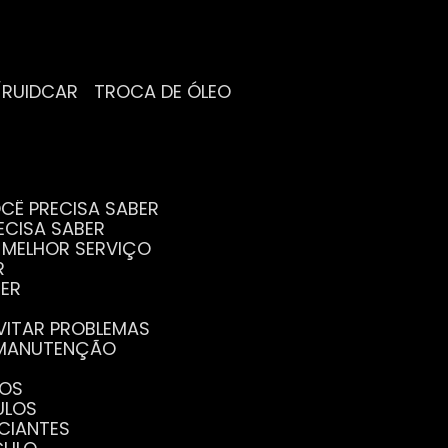
/RUIDCAR
TROCA DE ÓLEO
CÊ PRECISA SABER
ECISA SABER
O MELHOR SERVIÇO
R
BER
EVITAR PROBLEMAS
A MANUTENÇÃO
GOS
ULOS
ICIANTES