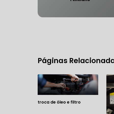
FREIO DO 
OFICINA 
Páginas Relacionad
MECÂNICO
MECÂNICO
MECÂNICO
OFICINA 
troca de óleo e filtro
MECÂNICO