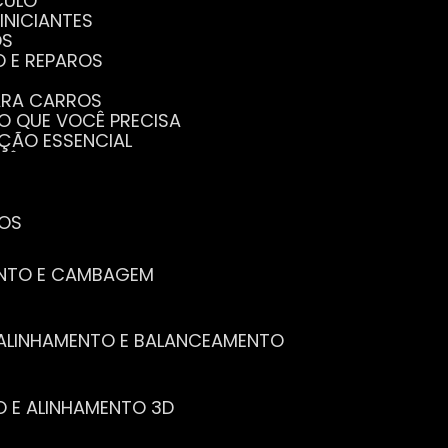
CULO
INICIANTES
OS
O E REPAROS
PARA CARROS
TO QUE VOCÊ PRECISA
NÇÃO ESSENCIAL
CÊ PRECISA SABER
PENHO DO SEU CARRO
ECISA SABER
 SEU CARRO
TOS
ENTO E CAMBAGEM
E ALINHAMENTO E BALANCEAMENTO
O E ALINHAMENTO 3D