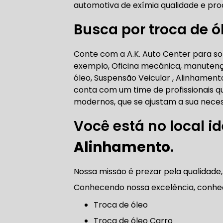
automotiva de exímia qualidade e pro
AUTO ELÉT
Busca por troca de ó
Conte com a A.K. Auto Center para sol
AUTO ELÉT
exemplo, Oficina mecânica, manutenç
óleo, Suspensão Veicular , Alinhamen
conta com um time de profissionais qu
modernos, que se ajustam a sua neces
Você está no local id
TROCA CO
Alinhamento
.
Nossa missão é prezar pela qualidade,
TROCA DA
Conhecendo nossa excelência, conhe
troca de óleo
Troca de óleo Carro