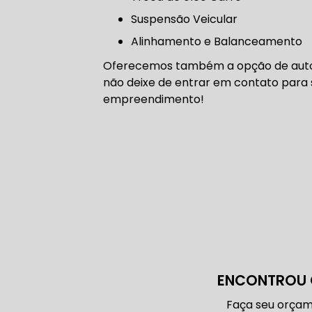
CORREIA 
Suspensão Veicular
Alinhamento e Balanceamento
Oferecemos também a opção de auto el
CORREIA 
não deixe de entrar em contato para 
empreendimento!
DIREÇÃO 
DIREÇÃO H
DIREÇÃO H
ENCONTROU 
MANUTENÇ
Faça seu orçam