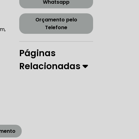
Whatsapp
CORREIA DENTADA TENSOR
Orçamento pelo
Telefone
im,
ORREIA DENTADA ZONA SUL
Páginas
Relacionadas
PARO
 DIREÇÃO HIDRÁULICA
RÁULICA
amento