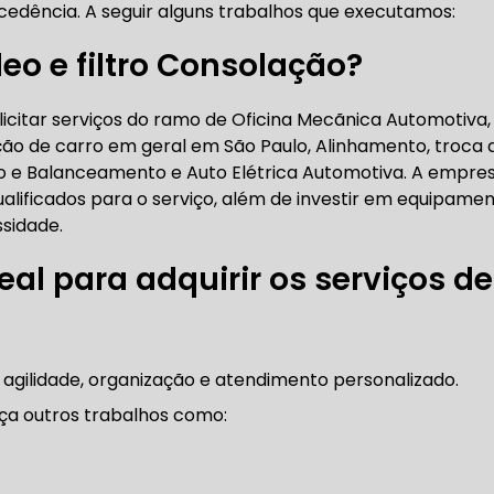
cedência. A seguir alguns trabalhos que executamos:
RICA ABERTA HOJE
AUTO ELÉTRICA SOCORRO
AU
leo e filtro Consolação?
icitar serviços do ramo de Oficina Mecãnica Automotiva,
RICA PRÓXIMO DE MIM
AUTO ELÉTRICA SÃO PAULO
ão de carro em geral em São Paulo, Alinhamento, troca 
to e Balanceamento e Auto Elétrica Automotiva. A empre
alificados para o serviço, além de investir em equipame
CORREIAS DENTADAS
sidade.
eal para adquirir os serviços de
RREIA DENTADA
CORREIA DENTADA LAND ROVER
 agilidade, organização e atendimento personalizado.
 CORREIA DENTADA DA LAND ROVER
CORREIA DENT
ça outros trabalhos como: