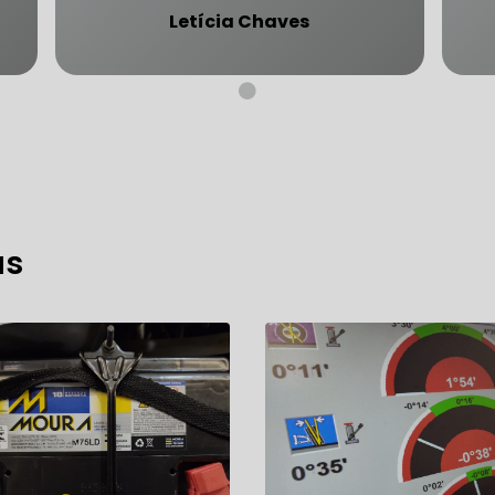
Letícia Chaves
CARRO SÃO PAULO
FREIO DO CARRO ZONA SUL
MANUTENÇÃO DE BLINDADOS
MECÂNICA COMPLETA PARA BLINDADOS
as
 PARA CONSERTO DE CARRO BLINDADO
 PARA CARROS BLINDADOS DE LUXO
OFICINA QUE 
 PARA SUSPENSÃO DE CARRO BLINDADO
MECÂNICA DE AUTOMÓVEIS BLINDADOS
 PARA REVISÃO PREVENTIVA DE BLINDADOS