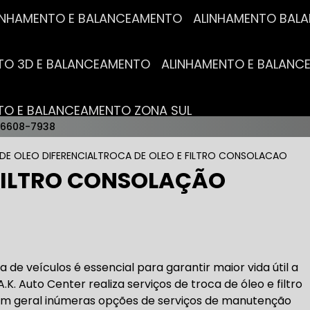
ALINHAMENTO E BALANCEAMENTO
ALINHAMENTO BA
NTO 3D E BALANCEAMENTO
ALINHAMENTO E BALAN
NTO E BALANCEAMENTO ZONA SUL
96608-7938
AUTO ELÉTRICAS
DE OLEO DIFERENCIAL
TROCA DE OLEO E FILTRO CONSOLACAO
 FILTRO CONSOLAÇÃO
RICA MAIS PRÓXIMO
AUTO ELÉTRICA AUTOMOTIVA
RICO TROCA DE BATERIA
OFICINA AUTO ELÉTRICA
a de veículos é essencial para garantir maior vida útil a
A.K. Auto Center realiza serviços de troca de óleo e filtro
em geral inúmeras opções de serviços de manutenção