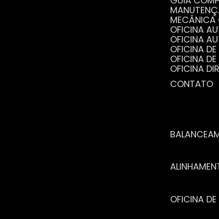
GUIA COM
MANUTENÇ
MECÂNICA
OFICINA 
OFICINA 
OFICINA 
OFICINA 
OFICINA 
OFICINA 
CONTATO
POR QUE 
SERVIÇO 
VANTAGEN
BALANCEA
ALINHAME
OFICINA 