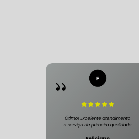
CONSERTO
DIREÇÃO 
DIREÇÃO H
FREIO DE 
FREIO AB
Ótimo! Excelente atendimento
e serviço de primeira qualidade
SENSOR DE
Feliciano