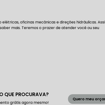
DENTADA BMW
CORREIA DENTADA MANUTENÇÃO
étricas, oficinas mecânicas e direções hidráulicas. Ass
DENTADA CARRO
CORREIA DENTADA SÃO PAULO
C
saber mais. Teremos o prazer de atender você ou seu
DIREÇÕES HIDRÁULICAS
HIDRÁULICA E ELÉTRICA MANUTENÇÃO CONSERTO RE
IDRÁULICA E ELÉTRICA OFICINA MECÂNICA
IDRÁULICA E ELÉTRICA CONSERTO
MANUTENÇÃO DE
O QUE PROCURAVA?
ÃO DIREÇÃO HIDRÁULICA
CONSERTO DIREÇÃO HID
Quero meu orç
ento grátis agora mesmo!